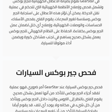
في GearStar نقوم بصيانة الأعطال الكهربائية للجير بوكس
وتشمل فحص وإصلاح الأنظمة الكهربائية التي تتحكم في عملية
نقل الحركة. يمكن أن تؤثر هذه الأعطال على استجابة الجير
بوكس وسلاسة تغيير السرعات. يقوم الفني بفحص الأسلاك،
الحساسات، والوصلات الكهربائية، وإصلاح أي خلل لضمان عمل
الجير بوكس بكفاءة. الحفاظ على النظام الكهربائي للجير بوكس
يعمل بشكل صحيح يساهم في تجنب مشاكل كبيرة ويضمن
أداءً موثوقًا للسيارة.
فحص جير بوكس السيارات
فحص جير بوكس السيارة عند GearStar أمر ضروري فهو عملية
تفقد أجزاء الجير بوكس للتأكد من أنها تعمل بشكل صحيح.
يقوم الفني بالنظر إلى التروس والزيت داخل الجير بوكس ويتأكد
من أن كل شيء في مكانه ولا يوجد أي تلف. قد يقوم أيضًا
بقيادة السيارة للتأكد من أن تغيير السرعات يتم بسلاسة.