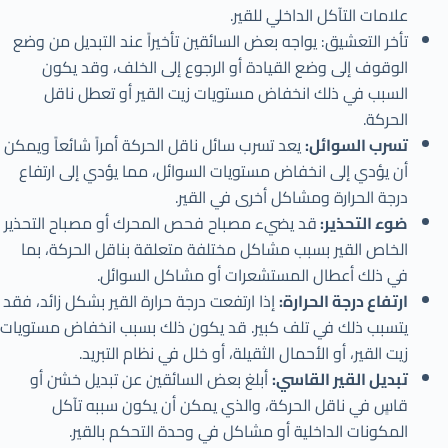
علامات التآكل الداخلي للقير.
تأخر التعشيق: يواجه بعض السائقين تأخيراً عند التبديل من وضع
الوقوف إلى وضع القيادة أو الرجوع إلى الخلف، وقد يكون
السبب في ذلك انخفاض مستويات زيت القير أو تعطل ناقل
الحركة.
تسرب السوائل:
يعد تسرب سائل ناقل الحركة أمراً شائعاً ويمكن
أن يؤدي إلى انخفاض مستويات السوائل، مما يؤدي إلى ارتفاع
درجة الحرارة ومشاكل أخرى في القير.
ضوء التحذير:
قد يضيء مصباح فحص المحرك أو مصباح التحذير
الخاص القير بسبب مشاكل مختلفة متعلقة بناقل الحركة، بما
في ذلك أعطال المستشعرات أو مشاكل السوائل.
ارتفاع درجة الحرارة:
إذا ارتفعت درجة حرارة القير بشكل زائد، فقد
يتسبب ذلك في تلف كبير. قد يكون ذلك بسبب انخفاض مستويات
زيت القير، أو الأحمال الثقيلة، أو خلل في نظام التبريد.
تبديل القير القاسي:
أبلغ بعض السائقين عن تبديل خشن أو
قاسٍ في ناقل الحركة، والذي يمكن أن يكون سببه تآكل
المكونات الداخلية أو مشاكل في وحدة التحكم بالقير.