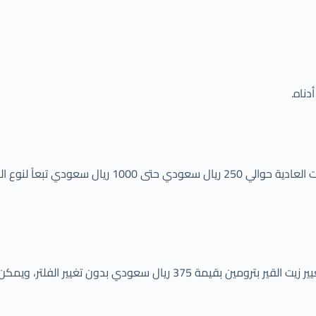
دناه.
يبدأ سعر تغيير زيت القير وهي مرحلة جزئية من سعر توضيب 
يعتبر زيت بترومين من أفضل أنواع الزيوت للقير والمحركات وحدد سعر تغيير زي