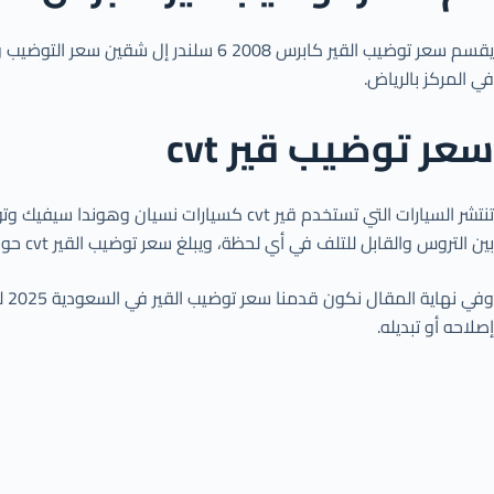
في المركز بالرياض.
سعر توضيب قير cvt
بين التروس والقابل للتلف في أي لحظة، ويبلغ سعر توضيب القير cvt حوالي 50 ريال سعودي ثم ترتفع القيمة إلى 2500 ريال سعودي للصيانة الساملة.
وف
إصلاحه أو تبديله.