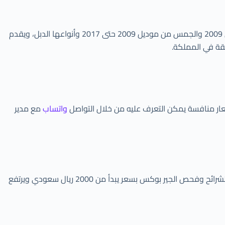
يختلف سعر توضيب القير وسعر توضيب قير الجميس تبعاً لموديل السيارة وتاريخ الصنع بين موديل 1999 حتى عام 2006 وجميس من 2007 حتى 2009 والجمس من موديل 2009 حتى 2017 وأنواعها الدبل، ويقدم
واتساب
مع مدير
تعمل ورشة أو مركز جير ستار على توضيب قير سوناتا بأسعار منافسة لكافة الموديلات من صيانة الكمبيوتر وصيانة الأعطال الكهربائية وإصلاح الشرائح وفحص الجير بوكس بسعر يبدأ من 2000 ريال سعودي ويرتفع