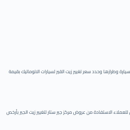
القير للسيارات العادية حوالي 250 ريال سعودي حتى 1000 ريال سعودي تبعاً لنوع السيارة وطرازها وحدد سعر تغيير زيت القير لسيارات الاتوماتيك بقيمة
ت القير بترومين بقيمة 375 ريال سعودي بدون تغيير الفلتر، ويمكن للعملاء الاستفادة من عروض مركز جير ستار لتغيير زيت الجير بأرخص