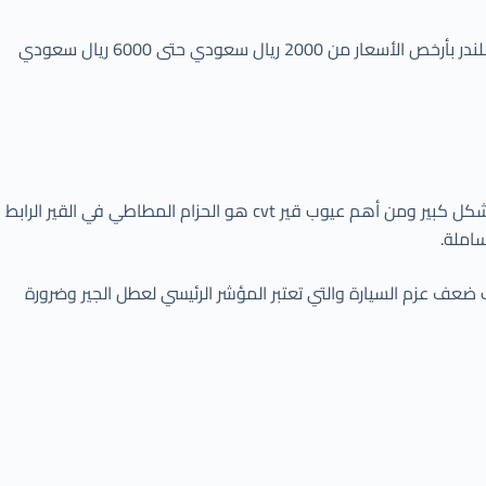
يقسم سعر توضيب القير كابرس 2008 6 سلندر إل شقين سعر التوضيب وسعر العمالة ويقدم مركز جير ستار خدمة توضيب قير كابرس 2008 6 سلندر بأرخص الأسعار من 2000 ريال سعودي حتى 6000 ريال سعودي
تنتشر السيارات التي تستخدم قير cvt كسيارات نسيان وهوندا سيفيك وتويوتا كورولا وسوبارو وميتسوبيشي وسوزوكي في السوق السعودي بشكل كبير ومن أهم عيوب قير cvt هو الحزام المطاطي في القير الرابط
ة للسيارات بالإضافة إلى أسباب ضعف عزم السيارة والتي تعتبر المؤشر الرئيسي لعطل الجير وضرورة