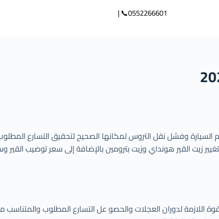
0552266601📞 |
 زيت القير هونداي وزيت بترومين بالإضافة إلى سعر توضيب القير وسعر توضيب قي
لقوة اللازمة لدوران العجلات والحصو عل التسارع المطلوب والمتناسب مع