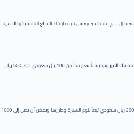
به إل خارج علبة الجير بوكس نتيجة ارتخاء القطع البلاستيكية الجلدية
يعمل مركز جير ستار على تقديم خدمات فك القير وتركيبه وصيانة الأعطال للسيارات العادية والاتوماتيك بأرخص الأسعار، ويقدم مركز جير ستار خدمة فك القير وتركيبه بأسعار تبدأ من 100ريال سعودي حتى 500 ريال
يختلف سعر توضيب القير وسعر تغيير زيت القير في وكالة هيونداي عن سعر تغيير زيت القير في الورش والمحلات ومراكز الصيانة ويبدأ السعر من 250 ريال سعودي تبعاً لنوع السيارة وطرازها ويمكن أن يصل إلى 1000