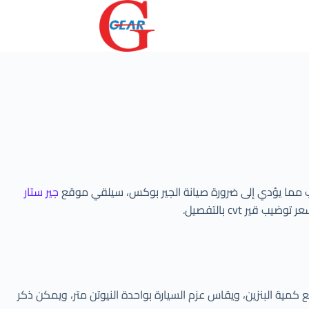
جير ستار
ر cvt بالتفصيل.
 كمية البنزين، ويقاس عزم السيارة بواحدة النيوتن متر، ويمكن ذكر