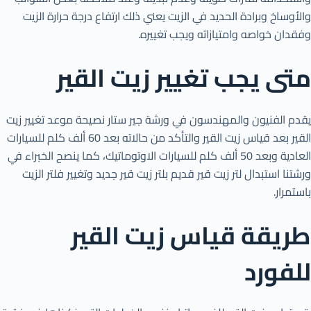
والأوساخ وبرادة الحديد في الزيت يعني ذلك ارتفاع درجة حرارة الزيت
وفقدان خواصه وامتيازاته ويجب تغييره.
متى يجب تغيير زيت القير
يقدم الفنيون والمهندسون في ورشة جير ستار نصيحة موعد تغيير زيت
القير بعد قياس زيت القير والتأكد من حالاته بعد 60 ألف كلم للسيارات
العادية وبعد 50 ألف كلم للسيارات الاوتوماتيك، كما ينصح الخبراء في
ورشتنا استبدال لتر زيت قير قديم بلتر زيت قير جديد وتغيير فلتر الزيت
باستمرار.
طريقة قياس زيت القير
للفورد