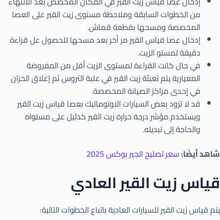
إدخال عصا قياس زيت القير في المكان المخصص بعد الانتهاء
من الخطوات السابقة وملاحظة مستوى زيت القير على العصا
المخصصة ومسحها بقطعة قماش.
إدخال عصا قياس القير مر أخر بعد مسحها للحصول عل قراءة
دقيقة لمستو الزيت.
في حال كانت القراءة لمستوى الزيت أقل من المفروضة
المعيارية يتم تعبئة زيت القير في علبة التروس ثم إغلاق الخزان
في إحدى مراكز الصيانة المخصصة.
قد لا تزود بعض السيارات الاوتوماتيك بعصا قياس زيت القير
ويستخدم مؤشر درجة حرارة زيت القير كدليل على مستواه
والحاجة إلى تبديله.
شاهد أيضًا:
سعر تصليح الجير بوكس 2025
قياس زيت القير العادي
يتم قياس زيت القير للسيارات العادية باتباع الخطوات التالية: