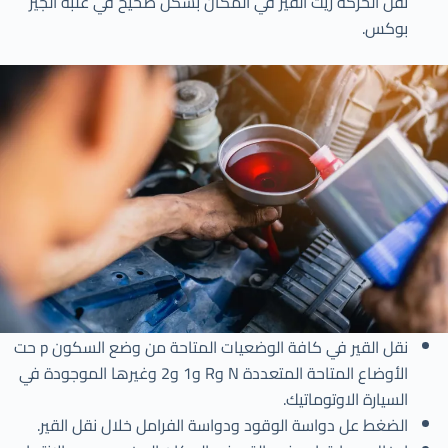
نقل الحركة زيت القير في المكان بشكل صحيح في علبة الجير
بوكس.
نقل القير في كافة الوضعيات المتاحة من وضع السكون p حت
الأوضاع المتاحة المتعددة N وR و1 و2 وغيرها الموجودة في
السيارة الاوتوماتيك.
الضغط عل دواسة الوقود ودواسة الفرامل خلال نقل القير.