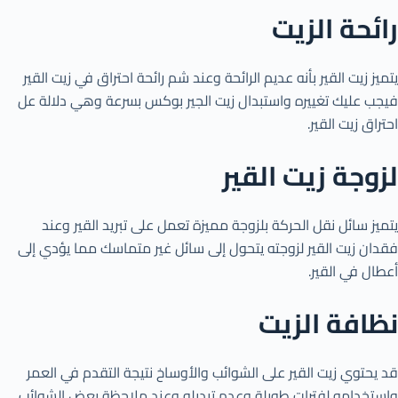
رائحة الزيت
يتميز زيت القير بأنه عديم الرائحة وعند شم رائحة احتراق في زيت القير
فيجب عليك تغييره واستبدال زيت الجير بوكس بسرعة وهي دلالة عل
احتراق زيت القير.
لزوجة زيت القير
يتميز سائل نقل الحركة بلزوجة مميزة تعمل على تبريد القير وعند
فقدان زيت القير لزوجته يتحول إلى سائل غير متماسك مما يؤدي إلى
أعطال في القير.
نظافة الزيت
قد يحتوي زيت القير على الشوائب والأوساخ نتيجة التقدم في العمر
واستخدامه لفترات طويلة وعدم تبديله وعند ملاحظة بعض الشوائب