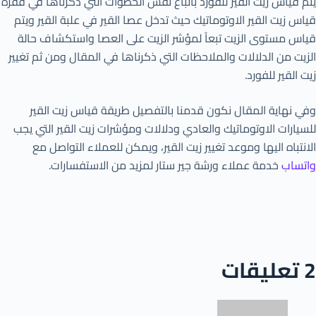
يتم قياس زيت القير للفورد باتباع نفس الخطوات التي ذكرناها في فقرة
قياس زيت القير الاوتوماتيك حيث تدخل عصا القير في علبة القير ويتم
قياس مستوى الزيت تبعاً لمؤشر الزيت على العصا واستكشاف حالة
الزيت من الدلالات والملاحظات التي ذكرناها في المقال ومن ثم تغيير
زيت القير للفورد.
وفي نهاية المقال نكون قدمنا بالتفصيل طريقة قياس زيت القير
للسيارات الاوتوماتيك والعادي ودلالات ومؤشرات زيت القير التي يجب
الانتباه اليها وموعد تغيير زيت القير، ويمكن للعملاء التواصل مع
واتساب
خدمة عملاء ورشة جير ستار لمزيد من الاستفسارات.
2 تعليقات