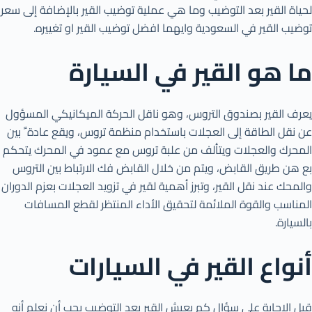
لحياة القير بعد التوضيب وما هي عملية توضيب القير بالإضافة إلى سعر
توضيب القير في السعودية وايهما افضل توضيب القير او تغييره.
ما هو القير في السيارة
يعرف القير بصندوق التروس، وهو ناقل الحركة الميكانيكي المسؤول
عن نقل الطاقة إلى العجلات باستخدام منظمة تروس، ويقع عادة ً بين
المحرك والعجلات ويتألف من علبة تروس مع عمود في المحرك يتحكم
بع هن طريق القابض، ويتم من خلال القابض فك الارتباط بين التروس
والمحك عند نقل القير، وتبرز أهمية لقير في تزويد العجلات بعزم الدوران
المناسب والقوة الملائمة لتحقيق الأداء المنتظر لقطع المسافات
بالسيارة.
أنواع القير في السيارات
قبل الإجابة على سؤال كم يعيش القير بعد التوضيب يجب أن نعلم أنه