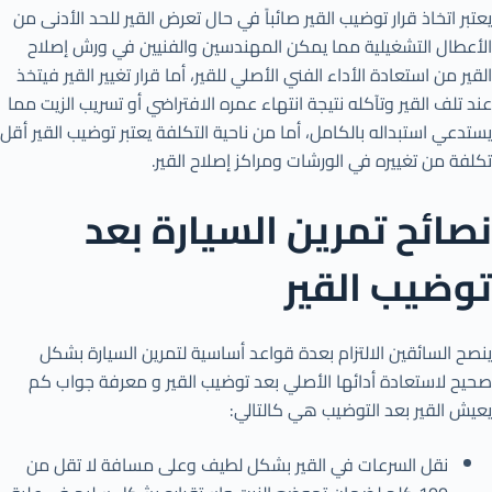
يعتبر اتخاذ قرار توضيب القير صائباً في حال تعرض القير للحد الأدنى من
الأعطال التشغيلية مما يمكن المهندسين والفنيين في ورش إصلاح
القير من استعادة الأداء الفني الأصلي للقير، أما قرار تغيير القير فيتخذ
عند تلف القير وتآكله نتيجة انتهاء عمره الافتراضي أو تسريب الزيت مما
يستدعي استبداله بالكامل، أما من ناحية التكلفة يعتبر توضيب القير أقل
تكلفة من تغييره في الورشات ومراكز إصلاح القير.
نصائح تمرين السيارة بعد
توضيب القير
ينصح السائقين الالتزام بعدة قواعد أساسية لتمرين السيارة بشكل
صحيح لاستعادة أدائها الأصلي بعد توضيب القير و معرفة جواب كم
يعيش القير بعد التوضيب هي كالتالي:
نقل السرعات في القير بشكل لطيف وعلى مسافة لا تقل من