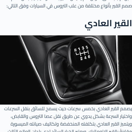
صمم القير بأنواع مختلفة من علب التروس في السيارات وفق التالي:
القير العادي
يصمم القير العادي بخمس سرعات حيث يسمح للسائق بنقل السرعات
واختيار السرعة بشكل يدوي عن طريق نقل عصا التروس والقابض،
ويتميز القير العادي بتكلفته المنخفضة وتكاليف صيانته الميسورة
مقارنةً بالقير الاتوماتيك، ويعتبر الخيار السائد لدى بلدان العالم الثالث